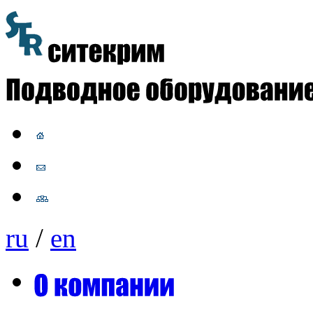
ru
/
en