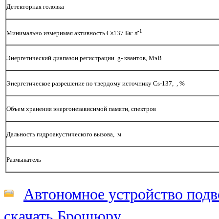
Детекторная головка
.
-1
Минимально измеримая активность Cs137 Бк
л
Энергетический диапазон регистрации g- квантов, MэВ
Энергетическое разрешение по твердому источнику Cs-137, , %
Объем хранения энергонезависимой памяти, спектров
Дальность гидроакустического вызова, м
Размыкатель
Автономное устройство подв
скачать Брошюру