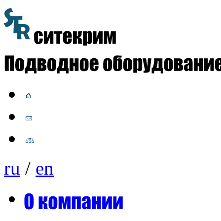
ru
/
en